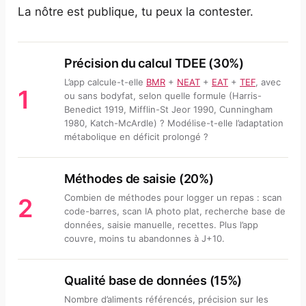
La nôtre est publique, tu peux la contester.
Précision du calcul TDEE (30%)
L’app calcule-t-elle
BMR
+
NEAT
+
EAT
+
TEF
, avec
1
ou sans bodyfat, selon quelle formule (Harris-
Benedict 1919, Mifflin-St Jeor 1990, Cunningham
1980, Katch-McArdle) ? Modélise-t-elle l’adaptation
métabolique en déficit prolongé ?
Méthodes de saisie (20%)
Combien de méthodes pour logger un repas : scan
2
code-barres, scan IA photo plat, recherche base de
données, saisie manuelle, recettes. Plus l’app
couvre, moins tu abandonnes à J+10.
Qualité base de données (15%)
Nombre d’aliments référencés, précision sur les