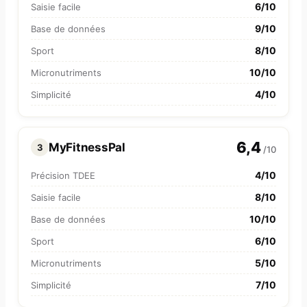
6/10
Saisie facile
9/10
Base de données
8/10
Sport
10/10
Micronutriments
4/10
Simplicité
6,4
MyFitnessPal
3
/10
4/10
Précision TDEE
8/10
Saisie facile
10/10
Base de données
6/10
Sport
5/10
Micronutriments
7/10
Simplicité