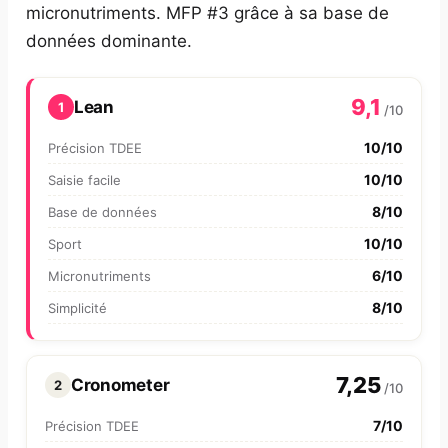
micronutriments. MFP #3 grâce à sa base de
données dominante.
9,1
Lean
1
/10
10/10
Précision TDEE
10/10
Saisie facile
8/10
Base de données
10/10
Sport
6/10
Micronutriments
8/10
Simplicité
7,25
Cronometer
2
/10
7/10
Précision TDEE