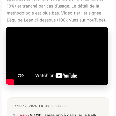
10%) et tranché par cas d’usage. Le détail de la
méthodologie est plus bas. Vidéo tier list signée
L’équipe Lean ci-dessous (100k vues sur YouTube).
RANKING 2026 EN 30 SECONDES
Lean
· 9,1/10
: seule app à calculer le BMR