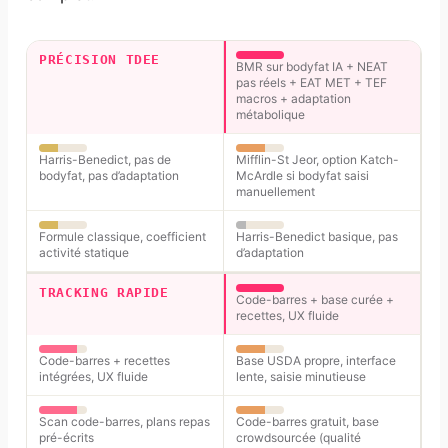
PRÉCISION TDEE
BMR sur bodyfat IA + NEAT
pas réels + EAT MET + TEF
macros + adaptation
métabolique
Harris-Benedict, pas de
Mifflin-St Jeor, option Katch-
bodyfat, pas d’adaptation
McArdle si bodyfat saisi
manuellement
Formule classique, coefficient
Harris-Benedict basique, pas
activité statique
d’adaptation
TRACKING RAPIDE
Code-barres + base curée +
recettes, UX fluide
Code-barres + recettes
Base USDA propre, interface
intégrées, UX fluide
lente, saisie minutieuse
Scan code-barres, plans repas
Code-barres gratuit, base
pré-écrits
crowdsourcée (qualité